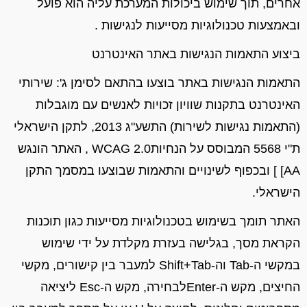
אחרים, תוך שימוש ביכולות המערכת עליה הוא פועל
ובאמצעות טכנולוגיות מסייעות לנגישות
.
ביצוע התאמות הנגישות באתר האינטרנט
התאמות הנגישות באתר בוצעו בהתאם ל
סימן
ג
':
שירותי
האינטרנט
בתקנות שוויון זכויות לאנשים עם מוגבלות
(
התאמות נגישות לשירות
)
התשע"ג
2013, לתקן הישראלי
ת"י 5568 המבוסס על הנחיות
WCAG 2.0
, האתר הונגש
AA]
]
ובכפוף
לשינויים והתאמות שבוצעו במסמך התקן
הישראלי
.
האתר
תומך בשימוש ב
טכנולוגיות מסייעות
כגון תוכנות
הקראת מסך
, בגלישה בעזרת מקלדת על ידי שימוש
במקשי ה-
Tab
וה-
Shift+Tab
למעבר בין קישורים,
מקשי
החיצים,
מקש ה-
Enter
לבחירה, מקש ה-
Esc
ליציאה